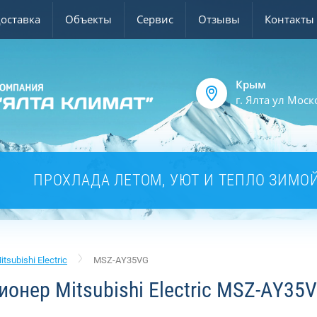
доставка
Объекты
Сервис
Отзывы
Контакты
Крым
г. Ялта ул Моск
ПРОХЛАДА ЛЕТОМ, УЮТ И ТЕПЛО ЗИМО
itsubishi Electric
MSZ-AY35VG
онер Mitsubishi Electric MSZ-AY35