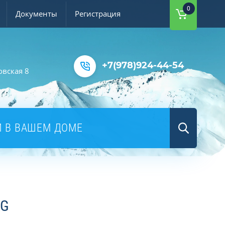
0
Документы
Регистрация
+7(978)924-44-54
овская 8
Й В ВАШЕМ ДОМЕ
VG