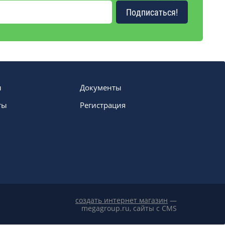
Подписаться!
ы
Документы
ты
Регистрация
создать интернет магазин
—
megagroup.ru, сайты с CMS