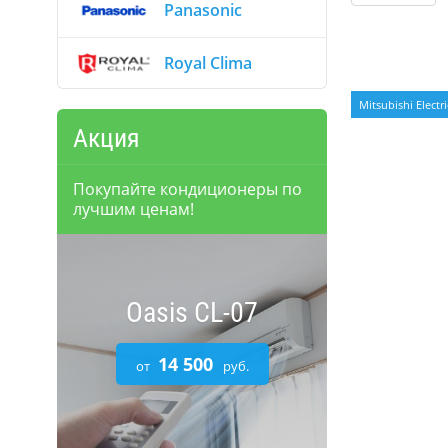
Panasonic
Royal Clima
Находится в 
Mitsubishi Electri
Акция
Покупайте кондиционеры по
лучшим ценам!
Oasis CL-07
14 500
от
руб.