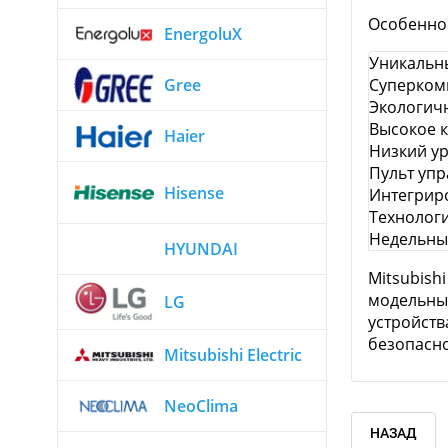
Особенно
EnergoluX
Уникальн
Суперком
Gree
Экологич
Высокое к
Haier
Низкий у
Пульт упр
Hisense
Интегриро
Технолог
Недельны
HYUNDAI
Mitsubish
модельный
LG
устройств
безопасно
Mitsubishi Electric
NeoClima
НАЗАД