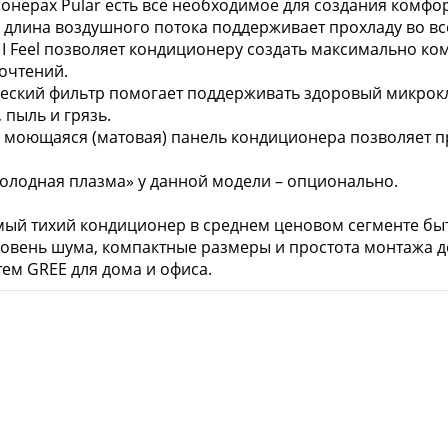
онерах Pular есть все необходимое для создания комфо
 длина воздушного потока поддерживает прохладу во вс
 I Feel позволяет кондиционеру создать максимально ко
очтений.
ческий фильтр помогает поддерживать здоровый микрок
 пыль и грязь.
 моющаяся (матовая) панель кондиционера позволяет пр
олодная плазма» у данной модели – опционально.
амый тихий кондиционер в среднем ценовом сегменте б
овень шума, компактные размеры и простота монтажа д
тем GREE для дома и офиса.
разделах