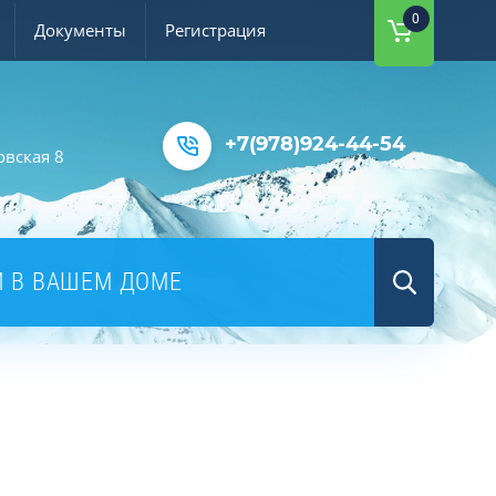
0
Документы
Регистрация
+7(978)924-44-54
овская 8
Й В ВАШЕМ ДОМЕ