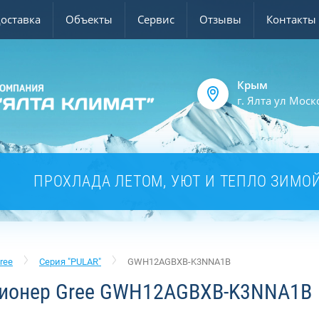
доставка
Объекты
Сервис
Отзывы
Контакты
Крым
г. Ялта ул Моск
ПРОХЛАДА ЛЕТОМ, УЮТ И ТЕПЛО ЗИМО
ree
Серия "PULAR"
GWH12AGBXB-K3NNA1B
ионер Gree GWH12AGBXB-K3NNA1B