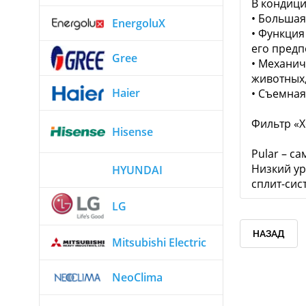
В кондици
• Большая
EnergoluX
• Функция
его предп
Gree
• Механи
животных,
Haier
• Съемная
Фильтр «Х
Hisense
Pular – с
Низкий ур
HYUNDAI
сплит-сис
LG
НАЗАД
Mitsubishi Electric
NeoClima
Находится в 