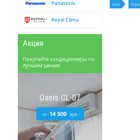
Panasonic
Gree
Сери
Royal Clima
Акция
Покупайте кондиционеры по
лучшим ценам!
Oasis CL-07
14 500
от
руб.