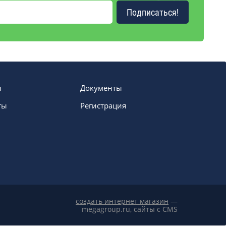
Подписаться!
ы
Документы
ты
Регистрация
создать интернет магазин
—
megagroup.ru, сайты с CMS