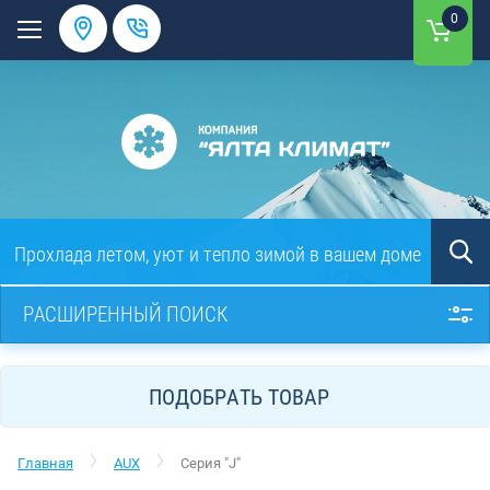
0
Прохлада летом, уют и тепло зимой в вашем доме
РАСШИРЕННЫЙ ПОИСК
ПОДОБРАТЬ ТОВАР
Главная
AUX
Серия "J"